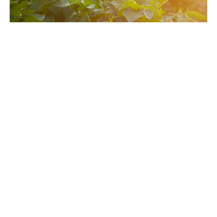
Möt våra odlare
Vår passion för funktionell stärkelse och