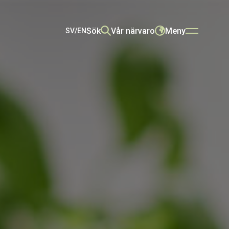
Sök
Vår närvaro
Meny
SV
/
EN
SÖK